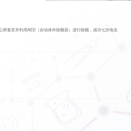
行心肺复苏并利用AED（自动体外除颤器）进行除颤，成功七次电击