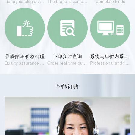
Library catalog a vast amount of information
The brand is complete
Complete kinds
品质保证 价格合理
下单实时查询
系统与单位内系统对接专业﹑灵活
Quality assurance price is reasonable
Order real-time query
Professional and flexible
智能订购